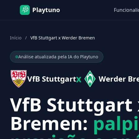
Playtuno
Funcional
Início
/
VfB Stuttgart x Werder Bremen
Análise atualizada pela IA do Playtuno
x
VfB Stuttgart
Werder B
VfB Stuttgart
Bremen:
palpi