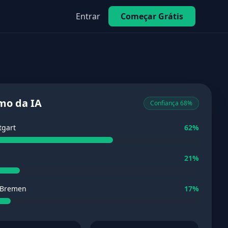
Entrar
Começar Grátis
mo da IA
Confiança 68%
tgart
62%
21%
 Bremen
17%