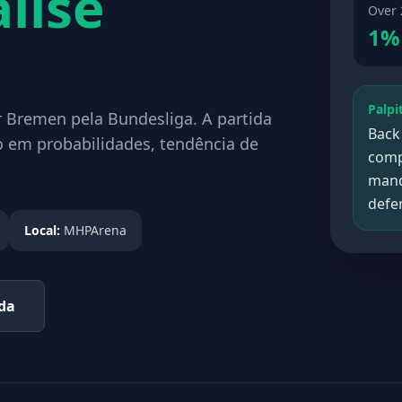
lise
Over 
1%
Palpi
r Bremen pela Bundesliga. A partida
Back
o em probabilidades, tendência de
comp
mando
defe
Local:
MHPArena
ada