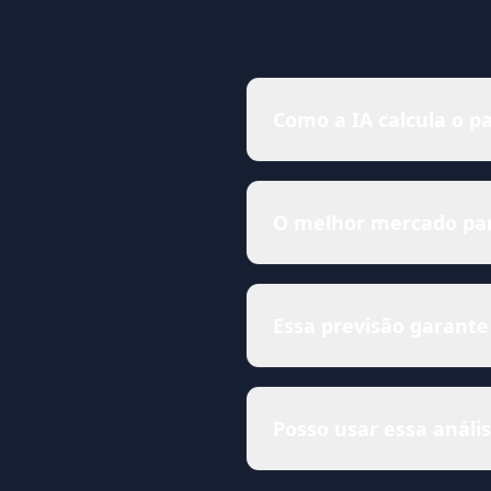
Como a IA calcula o p
O melhor mercado para
Essa previsão garante
Posso usar essa anál