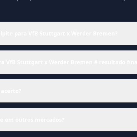
alpite para VfB Stuttgart x Werder Bremen?
 VfB Stuttgart x Werder Bremen é resultado fina
 acerto?
ise em outros mercados?