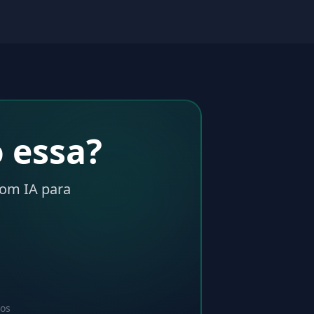
 essa?
com IA para
dos