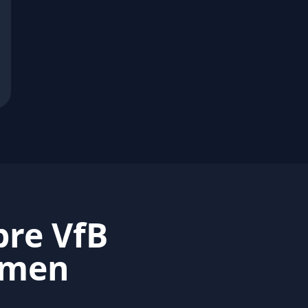
bre VfB
emen