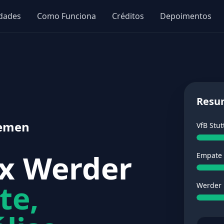
idades
Como Funciona
Créditos
Depoimentos
Resu
remen
VfB Stut
 x Werder
Empate
te,
Werder