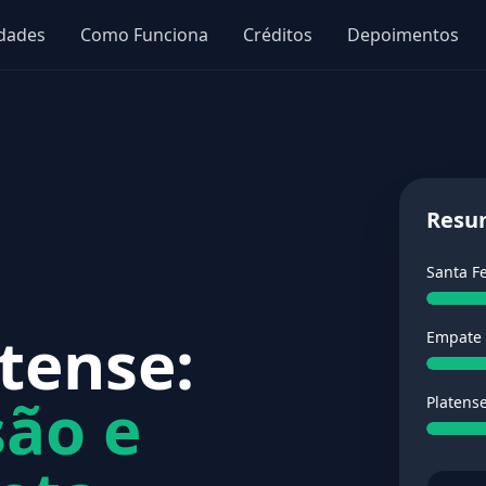
idades
Como Funciona
Créditos
Depoimentos
Resu
Santa F
atense:
Empate
são e
Platens