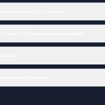
lpite para Santa Fe x Platense?
 Santa Fe x Platense é resultado final?
 acerto?
ise em outros mercados?