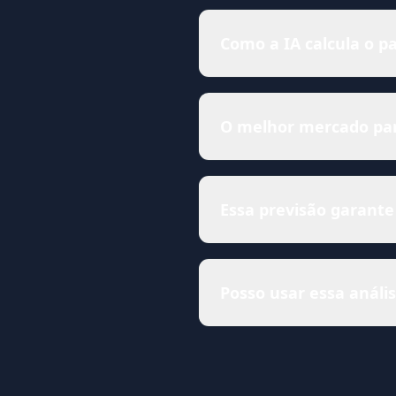
Como a IA calcula o pa
O melhor mercado para
Essa previsão garante
Posso usar essa anál