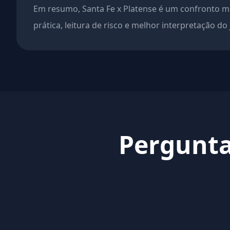
Em resumo, Santa Fe x Platense é um confronto m
prática, leitura de risco e melhor interpretação do
Pergunta