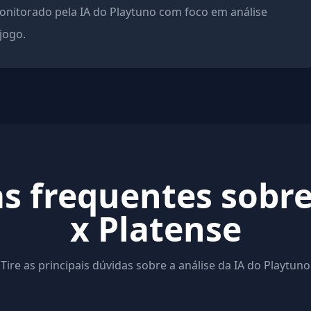
onitorado pela IA do Playtuno com foco em análise
 jogo.
s frequentes sobre
x Platense
Tire as principais dúvidas sobre a análise da IA do Playtuno