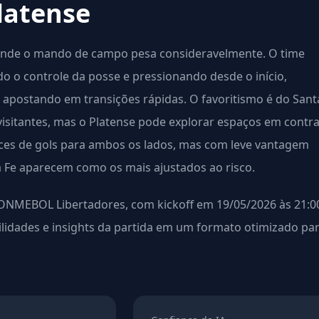
Platense
 onde o mando de campo pesa consideravelmente. O time
o o controle da posse e pressionando desde o início,
 apostando em transições rápidas. O favoritismo é do Sant
 visitantes, mas o Platense pode explorar espaços em contra
nces de gols para ambos os lados, mas com leve vantagem
a Fe aparecem como os mais ajustados ao risco.
ONMEBOL Libertadores, com kickoff em 19/05/2026 às 21:0
bilidades e insights da partida em um formato otimizado pa