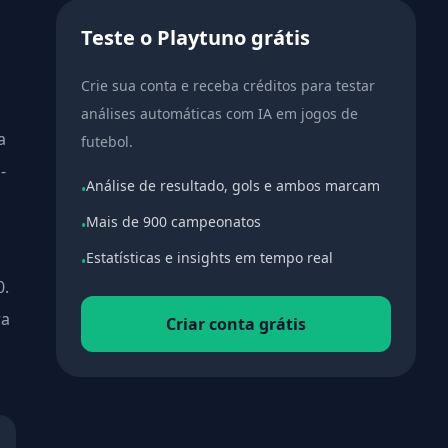
Teste o Playtuno grátis
Crie sua conta e receba créditos para testar
análises automáticas com IA em jogos de
a
futebol.
-
Análise de resultado, gols e ambos marcam
•
Mais de 900 campeonatos
•
Estatísticas e insights em tempo real
•
0.
ra
Criar conta grátis