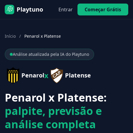
Playtuno
Entrar
Começar Grátis
Início
/
Penarol x Platense
Análise atualizada pela IA do Playtuno
x
Penarol
Platense
Penarol x Platense:
palpite, previsão e
análise completa