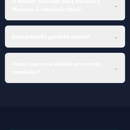
O melhor mercado para Penarol x
⌄
Platense é resultado final?
Essa previsão garante acerto?
⌄
Posso usar essa análise em outros
⌄
mercados?