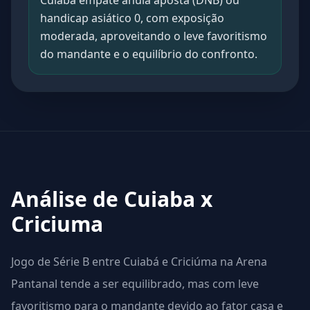
Cuiabá empate anula aposta (DNB) ou
handicap asiático 0, com exposição
moderada, aproveitando o leve favoritismo
do mandante e o equilíbrio do confronto.
Análise de Cuiaba x
Criciuma
Jogo de Série B entre Cuiabá e Criciúma na Arena
Pantanal tende a ser equilibrado, mas com leve
favoritismo para o mandante devido ao fator casa e