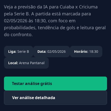
Veja a previsão da IA para Cuiaba x Criciuma
pela Serie B. A partida está marcada para
02/05/2026 às 18:30, com foco em
probabilidades, tendência de gols e leitura geral
do confronto.
Liga:
Serie B
Data:
02/05/2026
Horário:
18:30
Local:
Arena Pantanal
Testar análise grátis
Ver análise detalhada