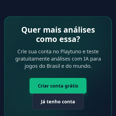
Quer mais análises
como essa?
Crie sua conta no Playtuno e teste
gratuitamente análises com IA para
jogos do Brasil e do mundo.
Criar conta grátis
Já tenho conta