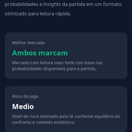
probabilidades e insights da partida em um formato
otimizado para leitura rápida.
Melhor mercado
Ambos marcam
Mercado com leitura mais forte com base nas
probabilidades disponíveis para a partida.
Risco do jogo
Medio
Nível de risco estimado pela IA conforme equilíbrio do
confronto e contexto estatístico.