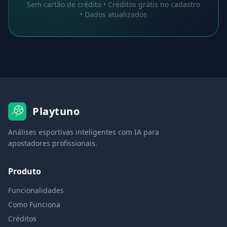
Sem cartão de crédito • Créditos grátis no cadastro
• Dados atualizados
Playtuno
Análises esportivas inteligentes com IA para
apostadores profissionais.
Produto
Funcionalidades
Como Funciona
Créditos