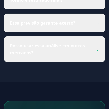
Torino é resultado final?
Essa previsão garante acerto?
⌄
Posso usar essa análise em outros
⌄
mercados?