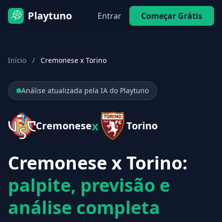
Playtuno
Entrar
Começar Grátis
Início
/
Cremonese x Torino
Análise atualizada pela IA do Playtuno
x
Cremonese
Torino
Cremonese x Torino:
palpite, previsão e
análise completa