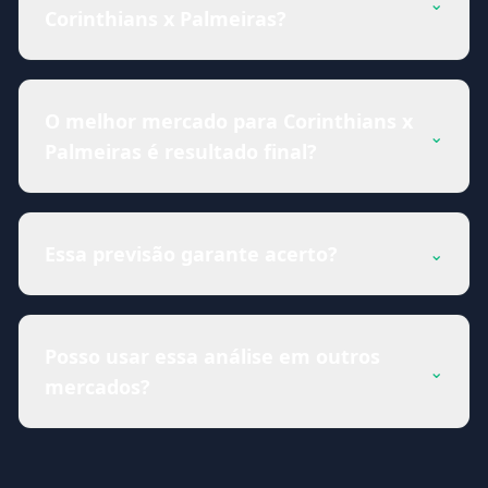
⌄
Corinthians x Palmeiras?
O melhor mercado para Corinthians x
⌄
Palmeiras é resultado final?
Essa previsão garante acerto?
⌄
Posso usar essa análise em outros
⌄
mercados?