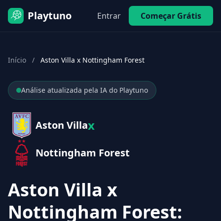
Playtuno
Entrar
Começar Grátis
Início
/
Aston Villa x Nottingham Forest
Análise atualizada pela IA do Playtuno
x
Aston Villa
Nottingham Forest
Aston Villa x
Nottingham Forest: