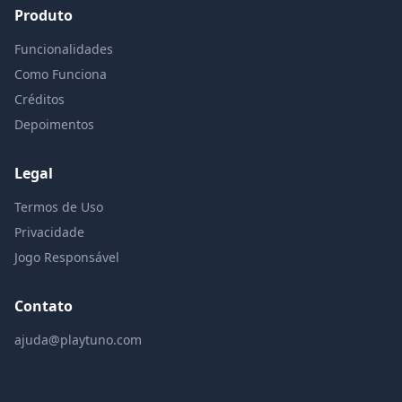
Produto
Funcionalidades
Como Funciona
Créditos
Depoimentos
Legal
Termos de Uso
Privacidade
Jogo Responsável
Contato
ajuda@playtuno.com