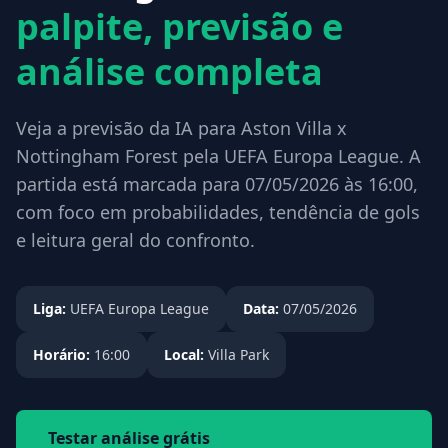
palpite, previsão e
análise completa
Veja a previsão da IA para Aston Villa x
Nottingham Forest pela UEFA Europa League. A
partida está marcada para 07/05/2026 às 16:00,
com foco em probabilidades, tendência de gols
e leitura geral do confronto.
Liga:
UEFA Europa League
Data:
07/05/2026
Horário:
16:00
Local:
Villa Park
Testar análise grátis