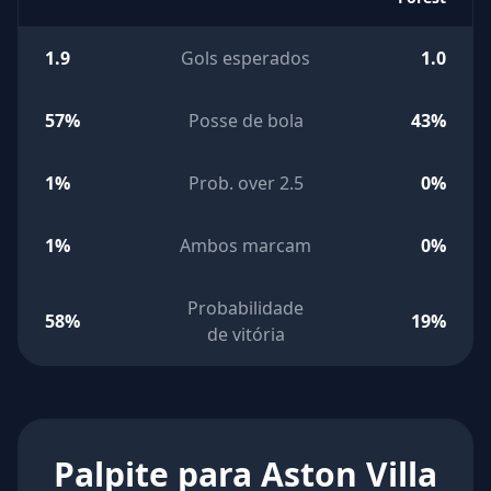
1.9
Gols esperados
1.0
57%
Posse de bola
43%
1%
Prob. over 2.5
0%
1%
Ambos marcam
0%
Probabilidade
58%
19%
de vitória
Palpite para Aston Villa