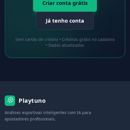
Criar conta grátis
Já tenho conta
Sem cartão de crédito • Créditos grátis no cadastro
• Dados atualizados
Playtuno
Análises esportivas inteligentes com IA para
apostadores profissionais.