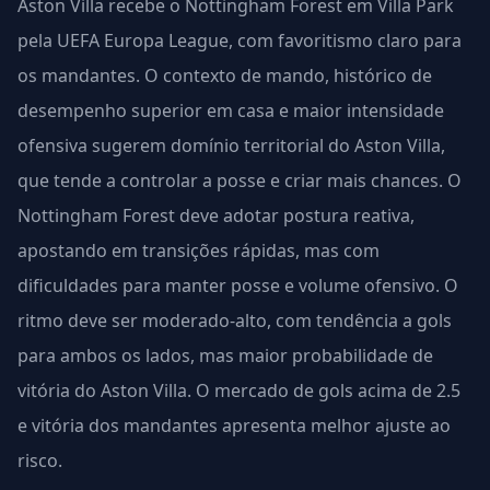
Aston Villa recebe o Nottingham Forest em Villa Park
pela UEFA Europa League, com favoritismo claro para
os mandantes. O contexto de mando, histórico de
desempenho superior em casa e maior intensidade
ofensiva sugerem domínio territorial do Aston Villa,
que tende a controlar a posse e criar mais chances. O
Nottingham Forest deve adotar postura reativa,
apostando em transições rápidas, mas com
dificuldades para manter posse e volume ofensivo. O
ritmo deve ser moderado-alto, com tendência a gols
para ambos os lados, mas maior probabilidade de
vitória do Aston Villa. O mercado de gols acima de 2.5
e vitória dos mandantes apresenta melhor ajuste ao
risco.