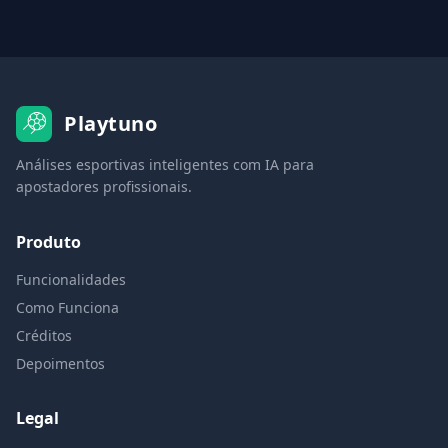
Playtuno
Análises esportivas inteligentes com IA para
apostadores profissionais.
Produto
Funcionalidades
Como Funciona
Créditos
Depoimentos
Legal