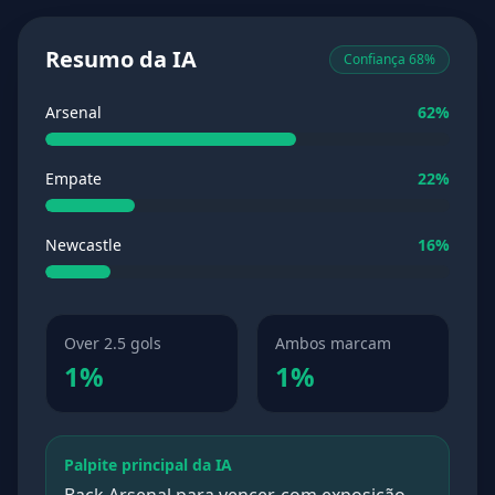
Resumo da IA
Confiança 68%
Arsenal
62%
Empate
22%
Newcastle
16%
Over 2.5 gols
Ambos marcam
1%
1%
Palpite principal da IA